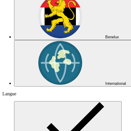
Benelux
International
Langue