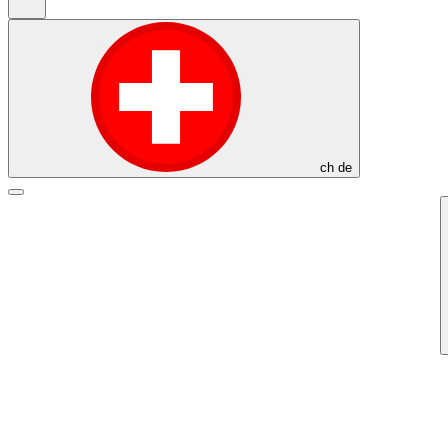
ch
de