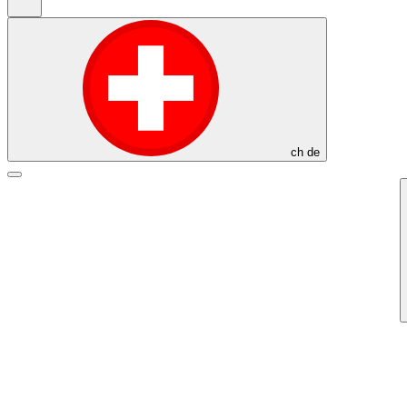
ch
de