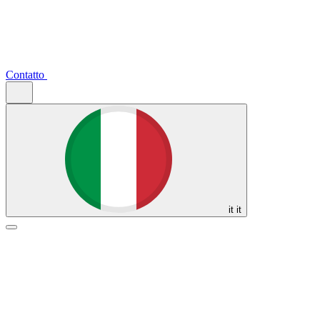
Contatto
it
it