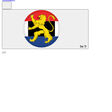
be
fr